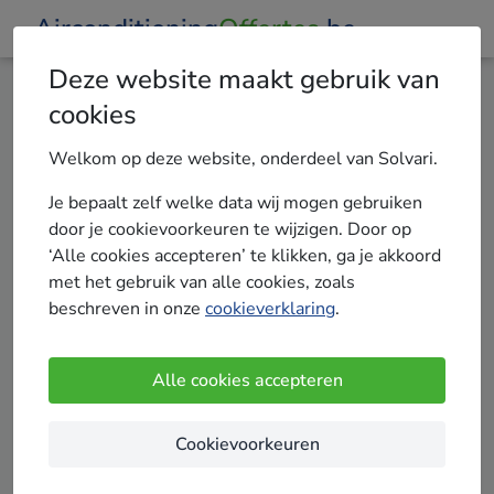
Airconditioning
Offertes
.be
Deze website maakt gebruik van
cookies
Privacyverklaring & disclaimer
Welkom op deze website, onderdeel van Solvari.
1. Introductie
Je bepaalt zelf welke data wij mogen gebruiken
door je cookievoorkeuren te wijzigen. Door op
Deze Privacyverklaring van Solvari B.V. (hierna
‘Alle cookies accepteren’ te klikken, ga je akkoord
Solvari of wij) heeft betrekking op het
met het gebruik van alle cookies, zoals
verwerken van persoonsgegevens van
beschreven in onze
cookieverklaring
.
personen die een offerteaanvraag indienen,
onze website bezoeken, een recensie
achterlaten, zich abonneren op onze
Alle cookies accepteren
nieuwsbrief of contact met ons opnemen
(bijvoorbeeld telefonisch of via Social Media).
Cookievoorkeuren
Deze Privacyverklaring biedt informatie over de
verwerking van persoonsgegevens door Solvari,