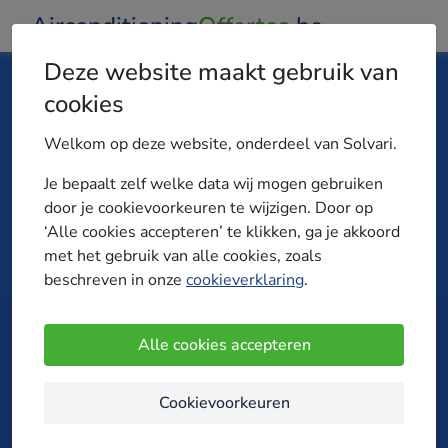
Airconditioning
Offertes
.be
Deze website maakt gebruik van
cookies
Vergelijk gratis airconditioning offertes
Welkom op deze website, onderdeel van Solvari.
Wij vergelijken 138 airconditioning-installateurs uit
jouw regio. Je ontvangt tot 4 offertes en vindt zo
Je bepaalt zelf welke data wij mogen gebruiken
makkelijk en snel de beste deal voor airconditioning
door je cookievoorkeuren te wijzigen. Door op
op maat!
‘Alle cookies accepteren’ te klikken, ga je akkoord
met het gebruik van alle cookies, zoals
beschreven in onze
cookieverklaring
.
Omschrijving
1
Alle cookies accepteren
2
Regio kiezen
toevoegen
Cookievoorkeuren
Makkelijk en snel vergelijken!